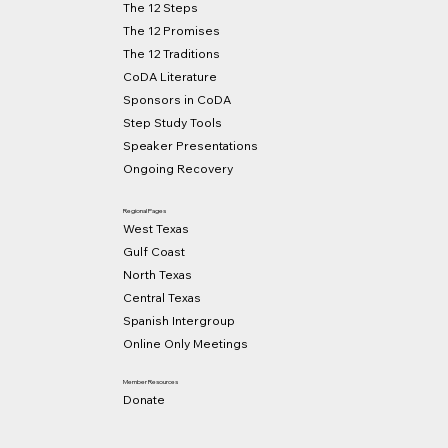
The 12 Steps
2026 CTX State Retreat and
The 12 Promises
Conference
The 12 Traditions
CoDA Literature
Sponsors in CoDA
Step Study Tools
Speaker Presentations
Ongoing Recovery
Regional Pages
West Texas
Gulf Coast
North Texas
Central Texas
Spanish Intergroup
Online Only Meetings
Member Resources
Donate