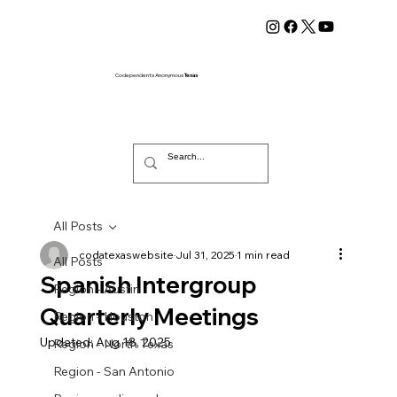
Codependents Anonymous
Texas
All Posts
codatexaswebsite
Jul 31, 2025
1 min read
All Posts
Spanish Intergroup
Region - Austin
Quarterly Meetings
Region - Houston
Updated:
Aug 18, 2025
Region - North Texas
Region - San Antonio